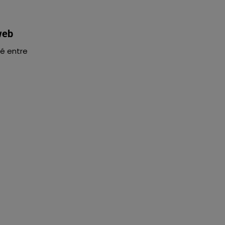
web
té entre