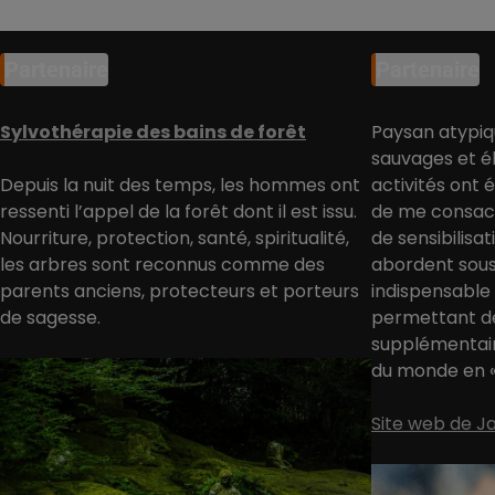
Partenaire
Partenaire
Sylvothérapie des bains de forêt
Paysan atypiq
sauvages et él
Depuis la nuit des temps, les hommes ont
activités ont 
ressenti l’appel de la forêt dont il est issu.
de me consacr
Nourriture, protection, santé, spiritualité,
de sensibilisa
les arbres sont reconnus comme des
abordent sous
parents anciens, protecteurs et porteurs
indispensable
de sagesse.
permettant d
supplémentair
du monde en « 
Site web de 