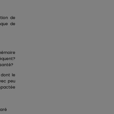
ation de
nque de
mémoire
réquent?
 santé?
 dont le
avec peu
impactée
laré