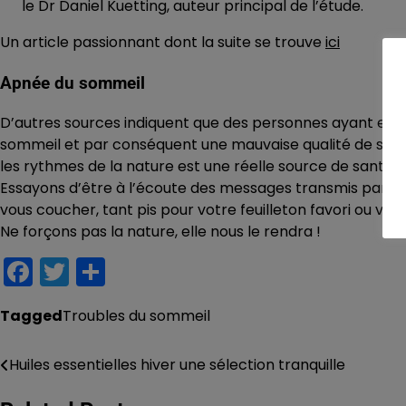
le Dr Daniel Kuetting, auteur principal de l’étude.
Un article passionnant dont la suite se trouve
ici
Apnée du sommeil
D’autres sources indiquent que des personnes ayant eu 
sommeil et par conséquent une mauvaise qualité de somme
les rythmes de la nature est une réelle source de santé e
Essayons d’être à l’écoute des messages transmis par notr
vous coucher, tant pis pour votre feuilleton favori ou votr
Ne forçons pas la nature, elle nous le rendra !
Facebook
Twitter
Partager
Tagged
Troubles du sommeil
Huiles essentielles hiver une sélection tranquille
Navigation
de