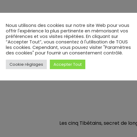
Nous utilisons des cookies sur notre site Web pour vous
offrir l'expérience la plus pertinente en mémorisant vos
préférences et vos visites répétées. En cliquant sur
un accident cardiaque avaient par exemples des apnées 
“Accepter Tout”, vous consentez à l'utilisation de TOUS
les cookies. Cependant, vous pouvez visiter "Paramètres
il. Tout porte à croire qu’un bon sommeil naturel et su
des cookies" pour fournir un consentement contrôlé.
t de bien-être.
e corps, si le soir vous commencez à bailler à 22 heures,
Cookie réglages
Accepter Tout
e jeu sur tablette !
Les cinq Tibétains, secret de lon