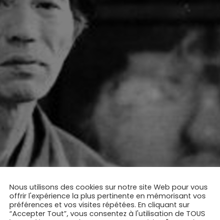
Nous utilisons des cookies sur notre site Web pour vous
offrir l'expérience la plus pertinente en mémorisant vos
préférences et vos visites répétées. En cliquant sur
até si particulier dans lequel l’approche de l’énergie étai
“Accepter Tout”, vous consentez à l'utilisation de TOUS