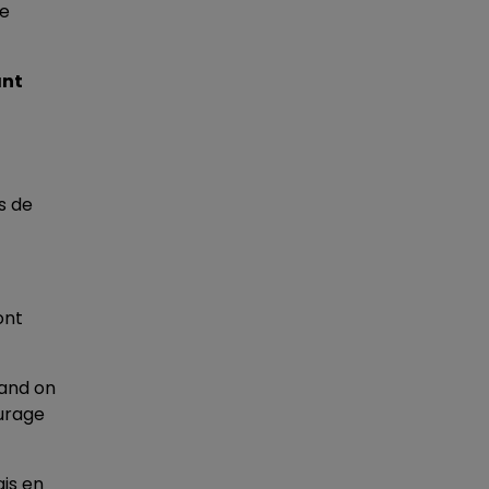
re
ant
s de
ont
uand on
ourage
ais en