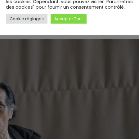
 un travail musculaire et plus guerrier. Notre école été
les cookies. Cependant, vous pouvez visiter "Paramètres
des cookies" pour fournir un consentement contrôlé.
de maître Funakoshi créateur du karaté moderne.
s de fou où l’on sortait toute notre belle énergie. Voilà
Cookie réglages
Accepter Tout
rès !