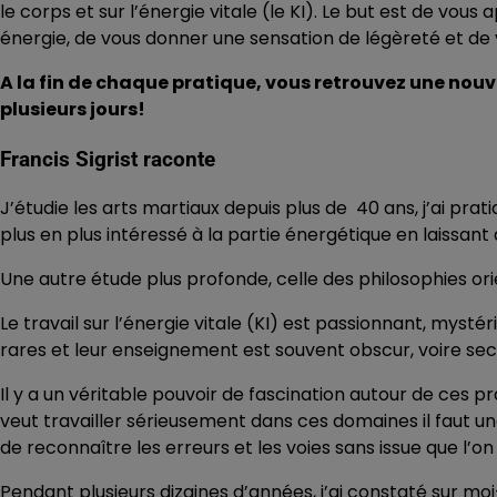
le corps et sur l’énergie vitale (le KI). Le but est de vo
énergie, de vous donner une sensation de légèreté et de vi
A la fin de chaque pratique, vous retrouvez une nouv
plusieurs jours!
Francis Sigrist raconte
J’étudie les arts martiaux depuis plus de 40 ans, j’ai prat
plus en plus intéressé à la partie énergétique en laissant 
Une autre étude plus profonde, celle des philosophies o
Le travail sur l’énergie vitale (KI) est passionnant, mysté
rares et leur enseignement est souvent obscur, voire sec
Il y a un véritable pouvoir de fascination autour de ces 
veut travailler sérieusement dans ces domaines il faut un
de reconnaître les erreurs et les voies sans issue que l’
Pendant plusieurs dizaines d’années, j’ai constaté sur mo