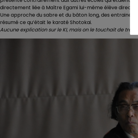
présente contrairement aux autres écoles qui étaient dans
directement liée à Maître Egami lui-même élève direct 
Une approche du sabre et du bâton long, des entrainement
résumé ce qu’était le karaté Shotokai.
Aucune explication sur le KI, mais on le touchait de très p