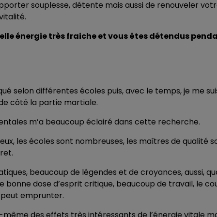
us apporter souplesse, détente mais aussi de renouveler vot
talité.
elle énergie très fraiche et vous êtes détendus pend
iqué selon différentes écoles puis, avec le temps, je me sui
de côté la partie martiale.
rientales m’a beaucoup éclairé dans cette recherche.
rieux, les écoles sont nombreuses, les maîtres de qualité s
ret.
pratiques, beaucoup de légendes et de croyances, aussi, q
e bonne dose d’esprit critique, beaucoup de travail, le c
on peut emprunter.
i-même des effets très intéressants de l’énergie vitale m