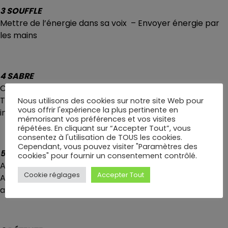
3 SOUFFLE
Mettre de l’énergie dans sa voix – Envoyer énergie par
les mains
4 SABRE
Couper, apprendre esprit du sabre
Théâtre NO et les émotions – Travail à deux – Sabre
Nous utilisons des cookies sur notre site Web pour
vous offrir l'expérience la plus pertinente en
invisible
mémorisant vos préférences et vos visites
répétées. En cliquant sur “Accepter Tout”, vous
consentez à l'utilisation de TOUS les cookies.
Cependant, vous pouvez visiter "Paramètres des
5 ÉMOTIONS
cookies" pour fournir un consentement contrôlé.
Ange et démon – Prise de parole
Cookie réglages
Accepter Tout
Affronter des situations très stressantes dans un calme
absolu