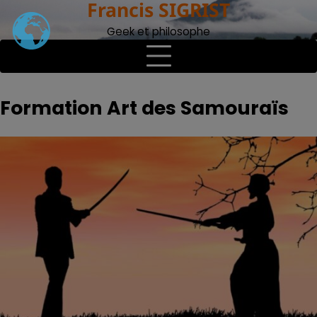
Francis SIGRIST
Skip
to
Geek et philosophe
content
Formation Art des Samouraïs