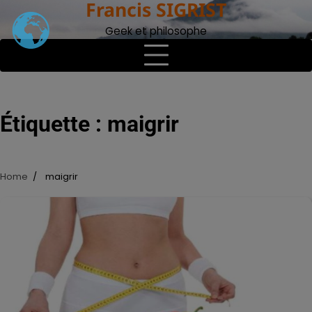
Francis SIGRIST
Skip
to
Geek et philosophe
content
Étiquette :
maigrir
Home
maigrir