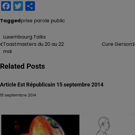
Facebook
Twitter
Partager
Tagged
prise parole public
Luxembourg Talks
Navigation
Toastmasters du 20 au 22
Cure Gerson
de
mai
l’article
Related Posts
Article Est Républicain 15 septembre 2014
15 septembre 2014