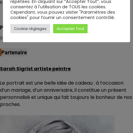
répétées. En cliquant sur “Accepter Tout”, vous
5 septembre 2016
consentez à l'utilisation de TOUS les cookies.
Cependant, vous pouvez visiter "Paramètres des
cookies" pour fournir un consentement contrôlé.
Poèsie persane
Cookie réglages
Accepter Tout
22 février 2017
Partenaire
Sarah Sigrist artiste peintre
Le portrait est une belle idée de cadeau : à l’occasion
d’un mariage, d’un anniversaire, il constitue un présent
personnalisé et unique qui fait toujours le bonheur de nos
proches.