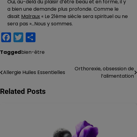
Oui, au-delà du plaisir d’être beau et en forme, il y
a bien une demande plus profonde. Comme le
disait
Malraux
« Le 21ème siècle sera spirituel ou ne
sera pas »…Nous y sommes.
Facebook
Twitter
Partager
Tagged
bien-être
Orthorexie, obsession de
Navigation
Allergie Huiles Essentielles
l’alimentation
de
Related Posts
l’article