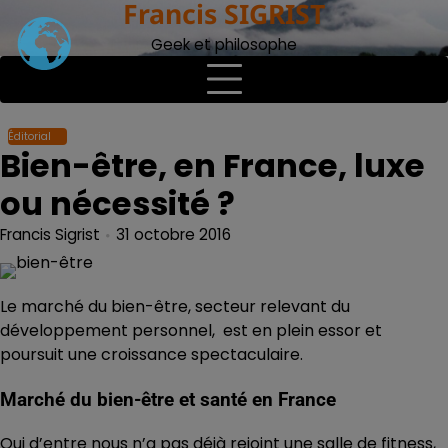
Francis SIGRIST
Skip
to
Geek et philosophe
content
Éditorial
Bien-être, en France, luxe
ou nécessité ?
Francis Sigrist
31 octobre 2016
Le marché du bien-être, secteur relevant du
développement personnel, est en plein essor et
poursuit une croissance spectaculaire.
Marché du bien-être et santé en France
Qui d’entre nous n’a pas déjà rejoint une salle de fitness,