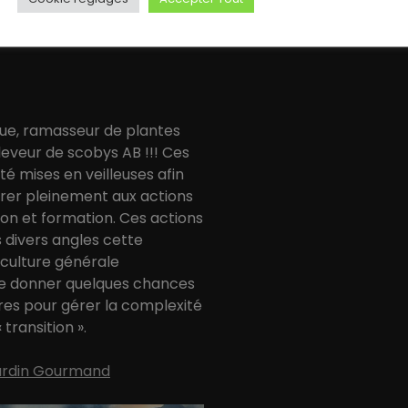
ue, ramasseur de plantes
eveur de scobys AB !!! Ces
été mises en veilleuses afin
er pleinement aux actions
tion et formation. Ces actions
 divers angles cette
 culture générale
e donner quelques chances
es pour gérer la complexité
transition ».
Jardin Gourmand