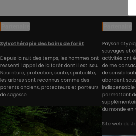
Partenaire
Partenaire
Sylvothérapie des bains de forêt
Paysan atypiq
sauvages et él
Depuis la nuit des temps, les hommes ont
activités ont 
ressenti l’appel de la forêt dont il est issu.
de me consacr
Nourriture, protection, santé, spiritualité,
de sensibilisa
les arbres sont reconnus comme des
abordent sous
parents anciens, protecteurs et porteurs
indispensable
de sagesse.
permettant d
supplémentair
du monde en « 
Site web de 