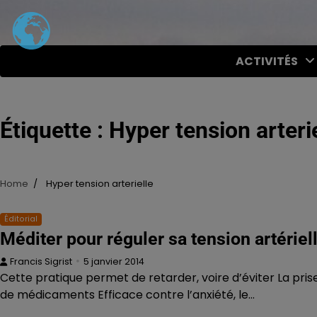
Skip
to
content
ACTIVITÉS
Étiquette :
Hyper tension arterie
Home
Hyper tension arterielle
Éditorial
Méditer pour réguler sa tension artériel
Francis Sigrist
5 janvier 2014
Cette pratique permet de retarder, voire d’éviter La pris
de médicaments Efficace contre l’anxiété, le…