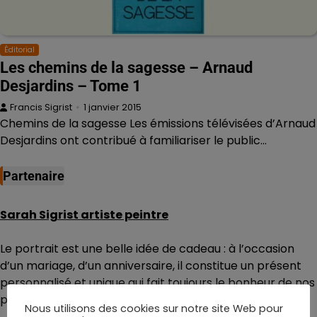
Éditorial
Les chemins de la sagesse – Arnaud
Desjardins – Tome 1
Francis Sigrist
1 janvier 2015
Chemins de la sagesse Les émissions télévisées d’Arnaud
Desjardins ont contribué à familiariser le public…
Partenaire
Sarah Sigrist artiste peintre
Le portrait est une belle idée de cadeau : à l’occasion
d’un mariage, d’un anniversaire, il constitue un présent
personnalisé et unique qui fait toujours le bonheur de nos
proches.
Nous utilisons des cookies sur notre site Web pour