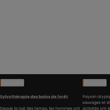
Partenaire
Partenaire
Sylvothérapie des bains de forêt
Paysan atypiq
sauvages et él
Depuis la nuit des temps, les hommes ont
activités ont 