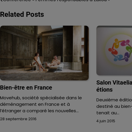
Navigation
de
Related Posts
l’article
Salon Vitaelia
Bien-être en France
étions
Movehub, société spécialisée dans le
Deuxième éditio
déménagement en France et à
destiné au bien-
l’étranger a comparé les nouvelles…
tenait au…
28 septembre 2016
4 juin 2015