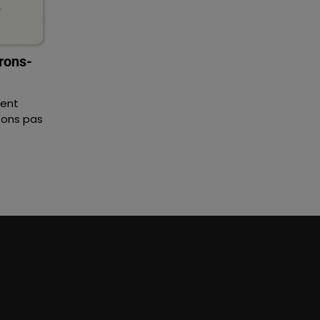
rons-
dent
sons pas