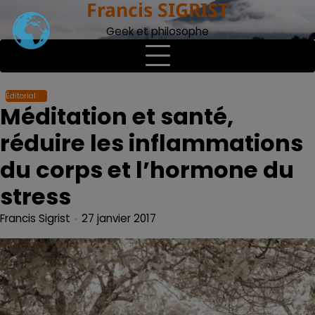
Francis SIGRIST
Skip
to
Geek et philosophe
content
Éditorial
Méditation et santé,
réduire les inflammations
du corps et l’hormone du
stress
Francis Sigrist
27 janvier 2017