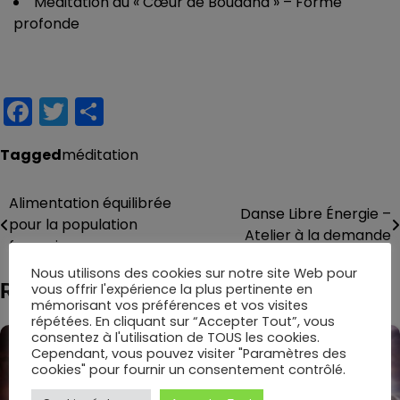
Méditation du « Cœur de Bouddha » – Forme
profonde
Facebook
Twitter
Partager
Tagged
méditation
Alimentation équilibrée
Navigation
Danse Libre Énergie –
pour la population
Atelier à la demande
de
française
l’article
Nous utilisons des cookies sur notre site Web pour
Related Posts
vous offrir l'expérience la plus pertinente en
mémorisant vos préférences et vos visites
répétées. En cliquant sur “Accepter Tout”, vous
consentez à l'utilisation de TOUS les cookies.
Cependant, vous pouvez visiter "Paramètres des
cookies" pour fournir un consentement contrôlé.