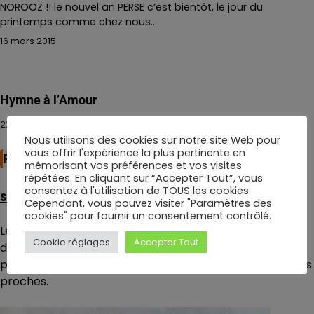
NOROOZ !! le nouvel an PERSE c’est bientôt, le jour du
printemps comme chez nous…
16 mars 2015
Hymne à l’Amour
22 février 2017
Nous utilisons des cookies sur notre site Web pour
vous offrir l'expérience la plus pertinente en
Partenaire
mémorisant vos préférences et vos visites
répétées. En cliquant sur “Accepter Tout”, vous
consentez à l'utilisation de TOUS les cookies.
Sarah Sigrist artiste peintre
Cependant, vous pouvez visiter "Paramètres des
cookies" pour fournir un consentement contrôlé.
Le portrait est une belle idée de cadeau : à l’occasion
Cookie réglages
Accepter Tout
d’un mariage, d’un anniversaire, il constitue un présent
personnalisé et unique qui fait toujours le bonheur de nos
proches.