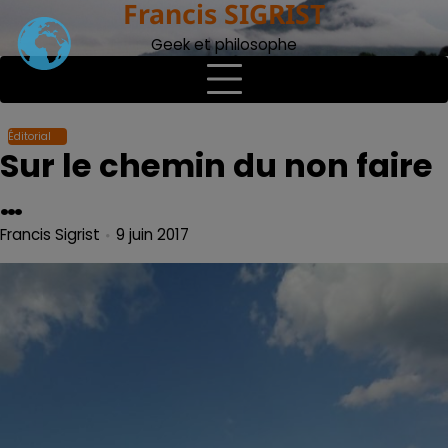
Francis SIGRIST
Skip
to
Geek et philosophe
content
Éditorial
Sur le chemin du non faire
…
Francis Sigrist
9 juin 2017