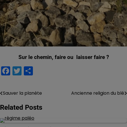
Sur le chemin, faire ou laisser faire ?
Facebook
Twitter
Partager
Sauver la planète
Ancienne religion du blé
Navigation
de
Related Posts
l’article