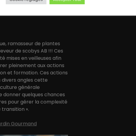
ue, ramasseur de plantes
eveur de scobys AB !!! Ces
été mises en veilleuses afin
er pleinement aux actions
tion et formation. Ces actions
 divers angles cette
 culture générale
e donner quelques chances
es pour gérer la complexité
transition ».
Jardin Gourmand