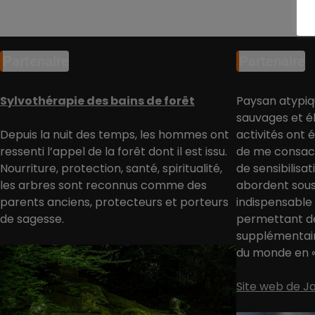
Partenaire
Partenaire
Sylvothérapie des bains de forêt
Paysan atypiq
sauvages et él
Depuis la nuit des temps, les hommes ont
activités ont 
ressenti l’appel de la forêt dont il est issu.
de me consacr
Nourriture, protection, santé, spiritualité,
de sensibilisa
les arbres sont reconnus comme des
abordent sous
parents anciens, protecteurs et porteurs
indispensable
de sagesse.
permettant d
supplémentair
du monde en « 
Site web de 