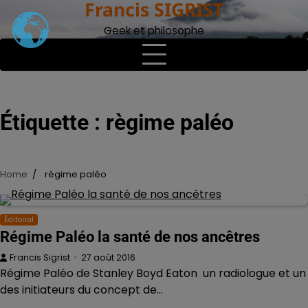
Francis SIGRIST
Skip
to
Geek et philosophe
content
Étiquette :
règime paléo
Home
règime paléo
Éditorial
Régime Paléo la santé de nos ancêtres
Francis Sigrist
27 août 2016
Régime Paléo de Stanley Boyd Eaton un radiologue et un
des initiateurs du concept de…