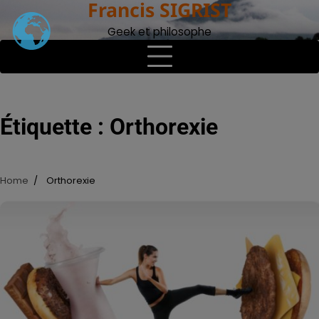
Francis SIGRIST
Skip
to
Geek et philosophe
content
Étiquette :
Orthorexie
Home
Orthorexie