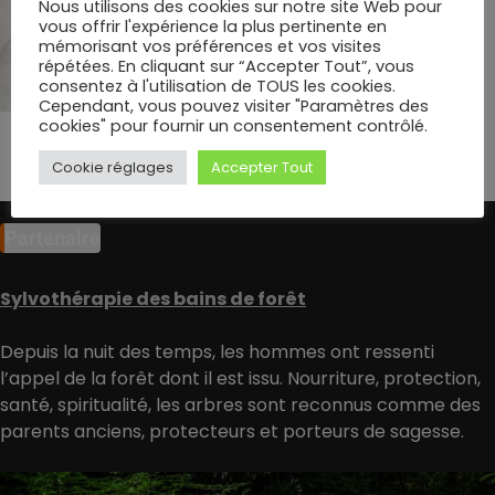
Nous utilisons des cookies sur notre site Web pour
vous offrir l'expérience la plus pertinente en
mémorisant vos préférences et vos visites
répétées. En cliquant sur “Accepter Tout”, vous
consentez à l'utilisation de TOUS les cookies.
Cependant, vous pouvez visiter "Paramètres des
cookies" pour fournir un consentement contrôlé.
Cookie réglages
Accepter Tout
Partenaire
Sylvothérapie des bains de forêt
Depuis la nuit des temps, les hommes ont ressenti
l’appel de la forêt dont il est issu. Nourriture, protection,
santé, spiritualité, les arbres sont reconnus comme des
parents anciens, protecteurs et porteurs de sagesse.