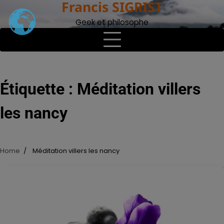
Francis SIGRIST
Skip
to
Geek et philosophe
content
Étiquette :
Méditation villers
les nancy
Home
Méditation villers les nancy