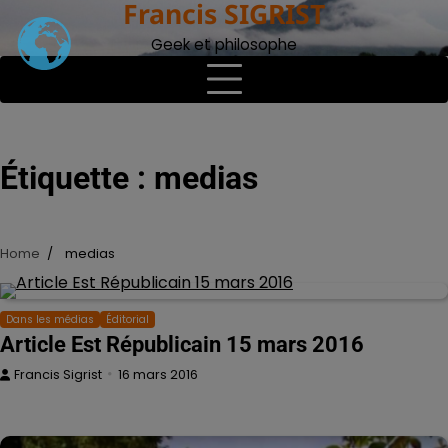
Francis SIGRIST
Skip
to
Geek et philosophe
content
Étiquette :
medias
Home
medias
Dans les médias
Éditorial
Article Est Républicain 15 mars 2016
Francis Sigrist
16 mars 2016