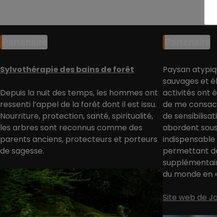
Partenaire
Partenaire
Sylvothérapie des bains de forêt
Paysan atypiq
sauvages et él
Depuis la nuit des temps, les hommes ont
activités ont 
ressenti l’appel de la forêt dont il est issu.
de me consacr
Nourriture, protection, santé, spiritualité,
de sensibilisa
les arbres sont reconnus comme des
abordent sous
parents anciens, protecteurs et porteurs
indispensable
de sagesse.
permettant d
supplémentair
du monde en « 
Site web de 