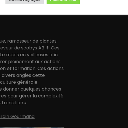
ue, ramasseur de plantes
eveur de scobys AB !!! Ces
été mises en veilleuses afin
er pleinement aux actions
tion et formation. Ces actions
 divers angles cette
 culture générale
e donner quelques chances
es pour gérer la complexité
transition ».
Jardin Gourmand