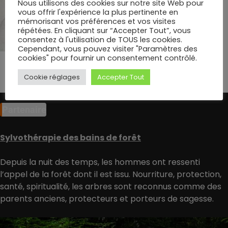
Nous utilisons des cookies sur notre site Web pour
vous offrir l'expérience la plus pertinente en
mémorisant vos préférences et vos visites
répétées. En cliquant sur “Accepter Tout”, vous
consentez à l'utilisation de TOUS les cookies.
Cependant, vous pouvez visiter "Paramètres des
cookies" pour fournir un consentement contrôlé.
Cookie réglages
Accepter Tout
Partenaire
Sylvothérapie des bains de forêt
Depuis la nuit des temps, les hommes ont ressenti
l’appel de la forêt dont il est issu. Nourriture, protection,
santé, spiritualité, les arbres sont reconnus comme des
parents anciens, protecteurs et porteurs de sagesse.