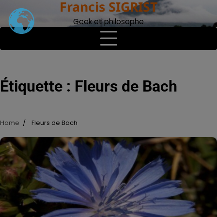
Francis SIGRIST
Skip
to
Geek et philosophe
content
Étiquette :
Fleurs de Bach
Home
Fleurs de Bach